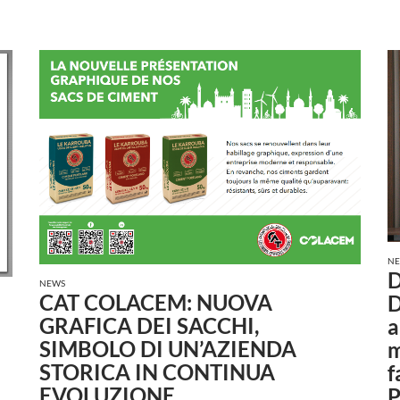
N
D
NEWS
CAT COLACEM: NUOVA
D
GRAFICA DEI SACCHI,
a
SIMBOLO DI UN’AZIENDA
m
STORICA IN CONTINUA
f
EVOLUZIONE
P