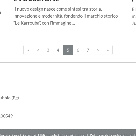
Il nuovo design nasce come sintesi tra storia,
El
a
innovazione e modernità, fondendo il marchio storico
ma
“Le Karrouba”, con l’immagine ...
Ju
«
<
3
4
5
6
7
>
»
ubbio (Pg)
1100549
fornire i nostri servizi. Utilizzando tali servizi, accetti l'utilizzo dei cookie da pa