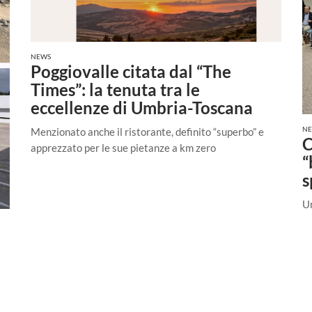
NEWS
Poggiovalle citata dal “The
Times”: la tenuta tra le
eccellenze di Umbria-Toscana
N
Menzionato anche il ristorante, definito “superbo” e
C
apprezzato per le sue pietanze a km zero
“
s
Un